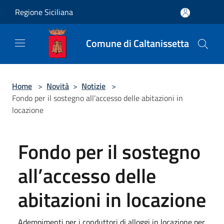
Salta al contenuto principale
Regione Siciliana
Comune di Caltanissetta
Home
>
Novità
>
Notizie
>
Fondo per il sostegno all’accesso delle abitazioni in
locazione
Fondo per il sostegno
all’accesso delle
abitazioni in locazione
Adempimenti per i conduttori di alloggi in locazione per