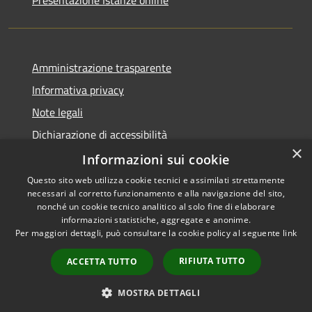
Presentazione Istanze online
Amministrazione trasparente
Informativa privacy
Note legali
Dichiarazione di accessibilità
×
Informazioni sui cookie
Questo sito web utilizza cookie tecnici e assimilati strettamente
necessari al corretto funzionamento e alla navigazione del sito,
RSS
Copyright © 2026 • Comune di
nonché un cookie tecnico analitico al solo fine di elaborare
Accessibilità
informazioni statistiche, aggregate e anonime.
Caltanissetta • Powered by
Per maggiori dettagli, può consultare la cookie policy al seguente
link
Privacy
Municipium
Accesso
•
Cookie
redazione
RIFIUTA TUTTO
ACCETTA TUTTO
Mappa del sito
Area riservata dipendenti
MOSTRA DETTAGLI