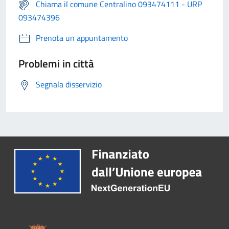
Chiama il comune Centralino 093474111 - URP
093474396
Prenota un appuntamento
Problemi in città
Segnala disservizio