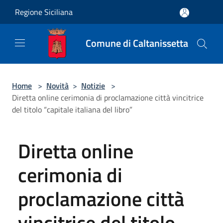
Salta al contenuto principale
Regione Siciliana
Comune di Caltanissetta
Home
>
Novità
>
Notizie
>
Diretta online cerimonia di proclamazione città vincitrice
del titolo “capitale italiana del libro”
Diretta online
cerimonia di
proclamazione città
vincitrice del titolo