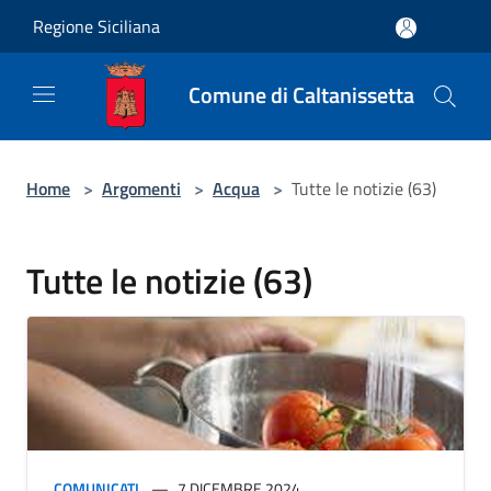
Salta al contenuto principale
Regione Siciliana
Comune di Caltanissetta
Home
>
Argomenti
>
Acqua
>
Tutte le notizie (63)
Tutte le notizie (63)
COMUNICATI
7 DICEMBRE 2024