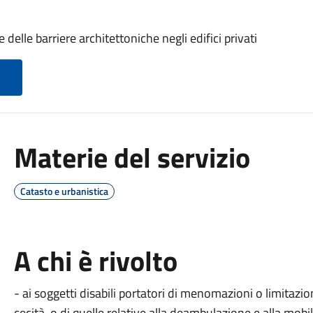
delle barriere architettoniche negli edifici privati
Materie del servizio
Catasto e urbanistica
A chi è rivolto
- ai soggetti disabili portatori di menomazioni o limitazi
cecità, o di quelle relative alla deambulazione e alla mobil