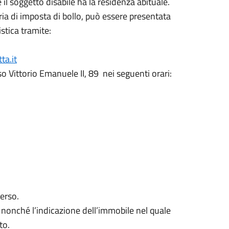
 soggetto disabile ha la residenza abituale.
ria di imposta di bollo, può essere presentata
stica tramite:
ta.it
rso Vittorio Emanuele II, 89
nei seguenti orari:
verso.
e nonché l’indicazione dell’immobile nel quale
to.