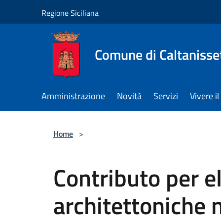
Salta al contenuto principale
Regione Siciliana
Comune di Caltanisse
Amministrazione
Novità
Servizi
Vivere 
Home
>
Contributo per e
architettoniche ne