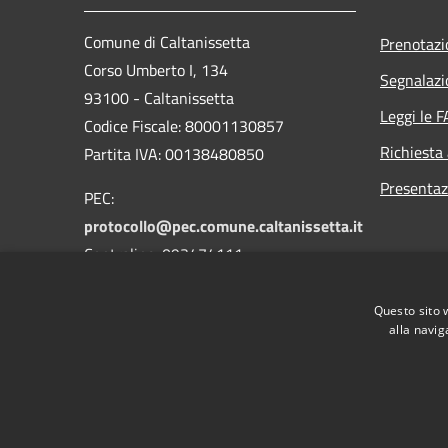
Comune di Caltanissetta
Prenotaz
Corso Umberto I, 134
Segnalazi
93100 - Caltanissetta
Leggi le 
Codice Fiscale: 80001130857
Richiesta
Partita IVA: 00138480850
Presentaz
PEC:
protocollo@pec.comune.caltanissetta.it
Centralino: 093474111
Questo sito 
alla navig
RSS
Accessibilità
Privacy
Cookie
Mappa de
Area riservata dipendenti