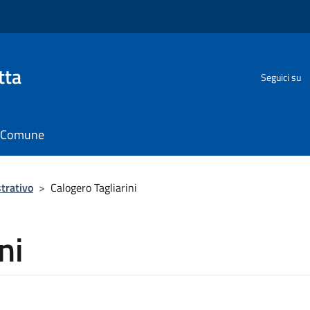
tta
Seguici su
il Comune
trativo
>
Calogero Tagliarini
ni