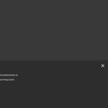
×
nzionamento e
nformazioni
Municipium
Accesso
une di Caltanissetta • Powered by
•
redazione