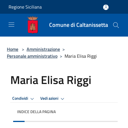
Salta al contenuto principale
Regione Siciliana
Comune di Caltanissetta
Home
>
Amministrazione
>
Personale amministrativo
>
Maria Elisa Riggi
Maria Elisa Riggi
Condividi
Vedi azioni
INDICE DELLA PAGINA