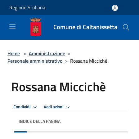
Salta al contenuto principale
Regione Siciliana
Comune di Caltanissetta
Home
>
Amministrazione
>
Personale amministrativo
>
Rossana Miccichè
Rossana Miccichè
Condividi
Vedi azioni
INDICE DELLA PAGINA