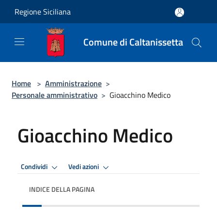
Salta al contenuto principale
Regione Siciliana
Comune di Caltanissetta
Home
>
Amministrazione
>
Personale amministrativo
>
Gioacchino Medico
Gioacchino Medico
Condividi
Vedi azioni
INDICE DELLA PAGINA