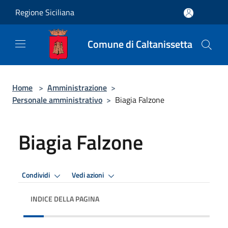
Salta al contenuto principale
Regione Siciliana
Comune di Caltanissetta
Home
>
Amministrazione
>
Personale amministrativo
>
Biagia Falzone
Biagia Falzone
Condividi
Vedi azioni
INDICE DELLA PAGINA