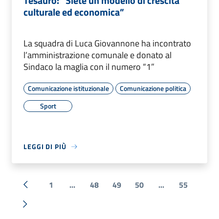
Tesauro: “Siete un modello di crescita
culturale ed economica”
La squadra di Luca Giovannone ha incontrato
l’amministrazione comunale e donato al
Sindaco la maglia con il numero “1”
Comunicazione istituzionale
Comunicazione politica
Sport
LEGGI DI PIÙ
1
...
48
49
50
...
55
« Precedente
Successiva »