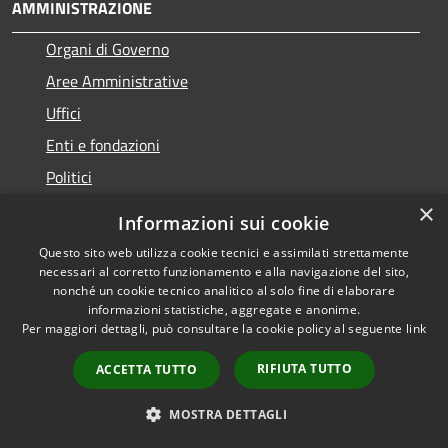
AMMINISTRAZIONE
Organi di Governo
Aree Amministrative
Uffici
Enti e fondazioni
Politici
Personale Amministrativo
×
Informazioni sui cookie
Documenti e dati
Questo sito web utilizza cookie tecnici e assimilati strettamente
necessari al corretto funzionamento e alla navigazione del sito,
nonché un cookie tecnico analitico al solo fine di elaborare
CATEGORIE DI SERVIZIO
informazioni statistiche, aggregate e anonime.
Per maggiori dettagli, può consultare la cookie policy al seguente
link
Anagrafe e stato civile
Cultura e tempo libero
RIFIUTA TUTTO
ACCETTA TUTTO
Vita lavorativa
MOSTRA DETTAGLI
Imprese e Commercio