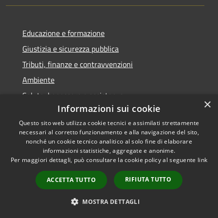
Educazione e formazione
Giustizia e sicurezza pubblica
Tributi, finanze e contravvenzioni
Ambiente
Salute, benessere e assistenza
×
Informazioni sui cookie
Autorizzazioni
Questo sito web utilizza cookie tecnici e assimilati strettamente
necessari al corretto funzionamento e alla navigazione del sito,
NOVITÀ
nonché un cookie tecnico analitico al solo fine di elaborare
informazioni statistiche, aggregate e anonime.
Notizie
Per maggiori dettagli, può consultare la cookie policy al seguente
link
Comunicati
RIFIUTA TUTTO
ACCETTA TUTTO
Avvisi
MOSTRA DETTAGLI
VIVERE IL COMUNE