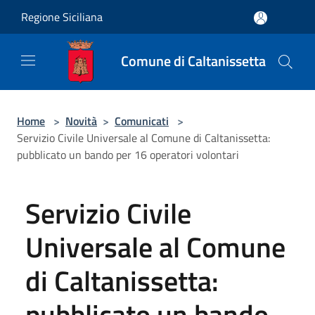
Salta al contenuto principale
Regione Siciliana
Comune di Caltanissetta
Home
>
Novità
>
Comunicati
>
Servizio Civile Universale al Comune di Caltanissetta:
pubblicato un bando per 16 operatori volontari
Servizio Civile
Universale al Comune
di Caltanissetta:
pubblicato un bando