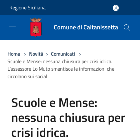
Salta al contenuto principale
Regione Siciliana
Comune di Caltanissetta
Home
>
Novità
>
Comunicati
>
Scuole e Mense: nessuna chiusura per crisi idrica.
L’assessore Lo Muto smentisce le informazioni che
circolano sui social
Scuole e Mense:
nessuna chiusura per
crisi idrica.