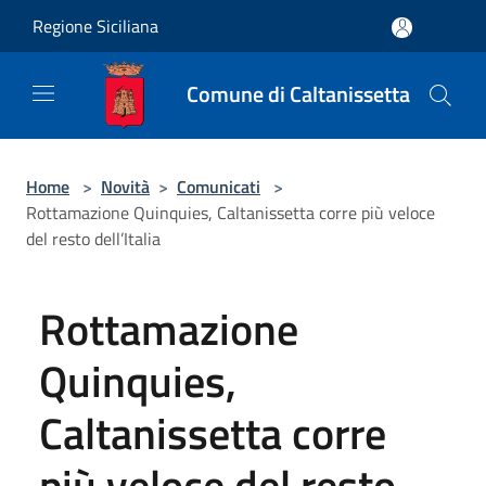
Salta al contenuto principale
Regione Siciliana
Comune di Caltanissetta
Home
>
Novità
>
Comunicati
>
Rottamazione Quinquies, Caltanissetta corre più veloce
del resto dell’Italia
Rottamazione
Quinquies,
Caltanissetta corre
più veloce del resto