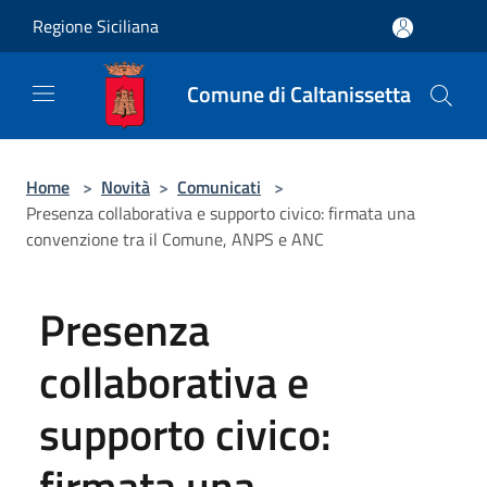
Salta al contenuto principale
Regione Siciliana
Comune di Caltanissetta
Home
>
Novità
>
Comunicati
>
Presenza collaborativa e supporto civico: firmata una
convenzione tra il Comune, ANPS e ANC
Presenza
collaborativa e
supporto civico:
firmata una