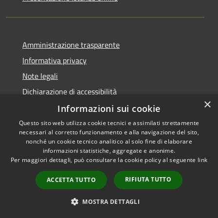
Amministrazione trasparente
Informativa privacy
Note legali
Dichiarazione di accessibilità
×
Informazioni sui cookie
Questo sito web utilizza cookie tecnici e assimilati strettamente
necessari al corretto funzionamento e alla navigazione del sito,
RSS
Copyright © 2026 • Comune di
nonché un cookie tecnico analitico al solo fine di elaborare
Accessibilità
informazioni statistiche, aggregate e anonime.
Caltanissetta • Powered by
Per maggiori dettagli, può consultare la cookie policy al seguente
link
Privacy
Municipium
Accesso
•
Cookie
redazione
RIFIUTA TUTTO
ACCETTA TUTTO
Mappa del sito
Area riservata dipendenti
MOSTRA DETTAGLI