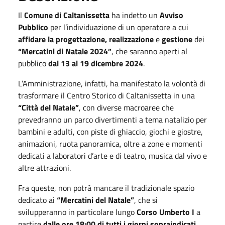
Il
Comune di Caltanissetta
ha indetto un
Avviso
Pubblico
per l’individuazione di un operatore a cui
affidare la progettazione, realizzazione
e
gestione
dei
“Mercatini di Natale 2024”
, che saranno aperti al
pubblico
dal 13 al 19 dicembre 2024
.
L’Amministrazione, infatti, ha manifestato la volontà di
trasformare il Centro Storico di Caltanissetta in una
“Città del Natale”
, con diverse macroaree che
prevedranno un parco divertimenti a tema natalizio per
bambini e adulti, con piste di ghiaccio, giochi e giostre,
animazioni, ruota panoramica, oltre a zone e momenti
dedicati a laboratori d’arte e di teatro, musica dal vivo e
altre attrazioni.
Fra queste, non potrà mancare il tradizionale spazio
dedicato ai
“Mercatini del Natale”
, che si
svilupperanno in particolare lungo
Corso Umberto I
a
partire
dalle ore 18:00 di tutti i giorni sopraindicati
.