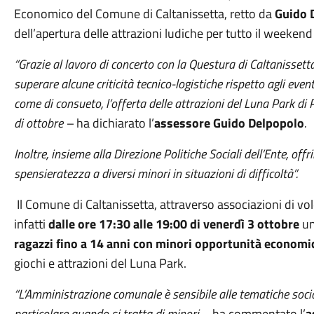
Economico del Comune di Caltanissetta, retto da
Guido 
dell’apertura delle attrazioni ludiche per tutto il weekend
“Grazie al lavoro di concerto con la Questura di Caltanissett
superare alcune criticità tecnico-logistiche rispetto agli even
come di consueto, l’offerta delle attrazioni del Luna Park di
di ottobre –
ha dichiarato l’
assessore
Guido Delpopolo
.
Inoltre, insieme alla Direzione Politiche Sociali dell’Ente, of
spensieratezza a diversi minori in situazioni di difficoltà”.
Il Comune di Caltanissetta, attraverso associazioni di vo
infatti
dalle ore 17:30 alle 19:00 di venerdì 3 ottobre
un
ragazzi fino a 14 anni con minori opportunità economi
giochi e attrazioni del Luna Park.
“L’Amministrazione comunale è sensibile alle tematiche socia
particolare quando si tratta di minori
– ha commentato l’
a