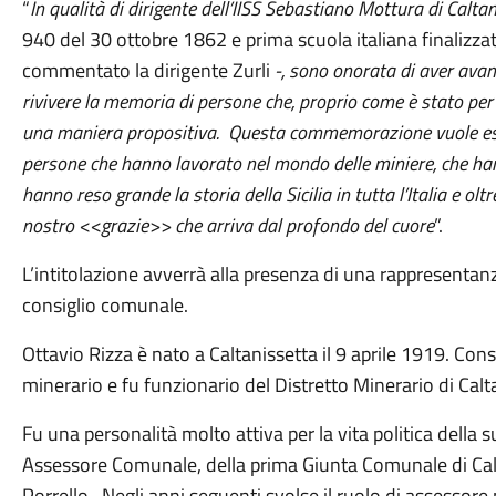
“
In qualità di dirigente dell’IISS Sebastiano Mottura di Caltan
940 del 30 ottobre 1862 e prima scuola italiana finalizzat
commentato la dirigente Zurli
-, sono onorata di aver avan
rivivere la memoria di persone che, proprio come è stato per 
una maniera propositiva. Questa commemorazione vuole esse
persone che hanno lavorato nel mondo delle miniere, che ha
hanno reso grande la storia della Sicilia in tutta l’Italia e oltre
nostro <<grazie>> che arriva dal profondo del cuore
”.
L’intitolazione avverrà alla presenza di una rappresenta
consiglio comunale.
Ottavio Rizza è nato a Caltanissetta il 9 aprile 1919. Cons
minerario e fu funzionario del Distretto Minerario di Cal
Fu una personalità molto attiva per la vita politica della 
Assessore Comunale, della prima Giunta Comunale di Cal
Porrello. Negli anni seguenti svolse il ruolo di assessore