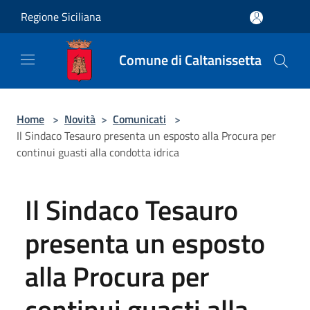
Salta al contenuto principale
Regione Siciliana
Comune di Caltanissetta
Home
>
Novità
>
Comunicati
>
Il Sindaco Tesauro presenta un esposto alla Procura per
continui guasti alla condotta idrica
Il Sindaco Tesauro
presenta un esposto
alla Procura per
continui guasti alla