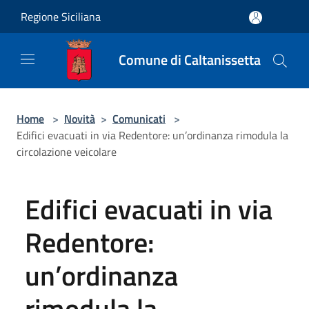
Salta al contenuto principale
Regione Siciliana
Comune di Caltanissetta
Home
>
Novità
>
Comunicati
>
Edifici evacuati in via Redentore: un’ordinanza rimodula la
circolazione veicolare
Edifici evacuati in via
Redentore:
un’ordinanza
rimodula la