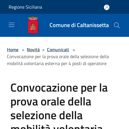
Salta al contenuto principale
Regione Siciliana
Comune di Caltanissetta
Home
>
Novità
>
Comunicati
>
Convocazione per la prova orale della selezione della
mobilità volontaria esterna per 4 posti di operatore
Convocazione per la
prova orale della
selezione della
mobilità volontaria