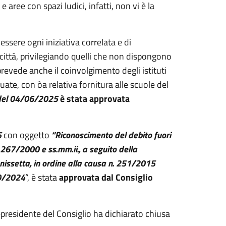
aree con spazi ludici, infatti, non vi è la
essere ogni iniziativa correlata e di
a città, privilegiando quelli che non dispongono
prevede anche il coinvolgimento degli istituti
uate, con òa relativa fornitura alle scuole del
 del 04/06/2025
è stata
approvata
5
con oggetto
“Riconoscimento del debito fuori
 n. 267/2000 e ss.mm.ii., a seguito della
nissetta, in ordine alla causa n. 251/2015
/10/2024
”, è stata
approvata dal Consiglio
epresidente del Consiglio ha dichiarato chiusa