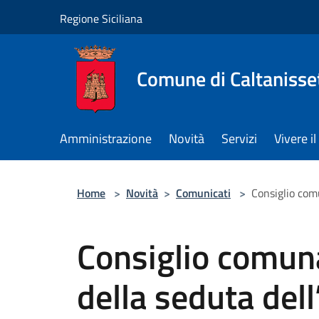
Salta al contenuto principale
Regione Siciliana
Comune di Caltanisse
Amministrazione
Novità
Servizi
Vivere 
Home
>
Novità
>
Comunicati
>
Consiglio comu
Consiglio comuna
della seduta del