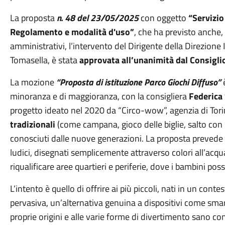
La proposta
n. 48 del 23/05/2025
con oggetto
“Servizi
Regolamento e modalità d'uso”
, che ha previsto anche, 
amministrativi, l’intervento del Dirigente della Direzione
Tomasella, è stata
approvata all’unanimità dal Consigl
La mozione
“Proposta di istituzione Parco Giochi Diffuso”
è
minoranza e di maggioranza, con la consigliera
Federica 
progetto ideato nel 2020 da “Circo-wow”, agenzia di Tori
tradizionali
(come campana, gioco delle biglie, salto con
conosciuti dalle nuove generazioni. La proposta prevede ne
ludici, disegnati semplicemente attraverso colori all’acqua 
riqualificare aree quartieri e periferie, dove i bambini po
L’intento è quello di offrire ai più piccoli, nati in un cont
pervasiva, un’alternativa genuina a dispositivi come smar
proprie origini e alle varie forme di divertimento sano con