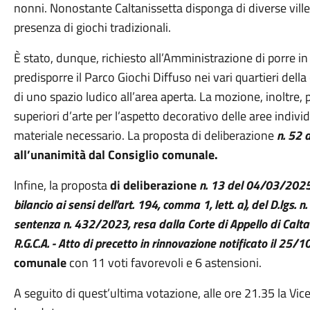
nonni. Nonostante Caltanissetta disponga di diverse ville e 
presenza di giochi tradizionali.
È stato, dunque, richiesto all’Amministrazione di porre in 
predisporre il Parco Giochi Diffuso nei vari quartieri dell
di uno spazio ludico all’area aperta. La mozione, inoltre, 
superiori d’arte per l’aspetto decorativo delle aree individ
materiale necessario. La proposta di deliberazione
n. 52
all’unanimità dal Consiglio comunale
.
Infine, la proposta
di deliberazione
n. 13 del 04/03/202
bilancio ai sensi dell'art. 194, comma 1, lett. a), del D.lgs.
sentenza n. 432/2023, resa dalla Corte di Appello di Calta
R.G.C.A. - Atto di precetto in rinnovazione notificato il 25
comunale
con 11 voti favorevoli e 6 astensioni.
A seguito di quest’ultima votazione, alle ore 21.35 la Vic