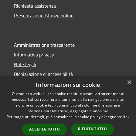
Richiesta assistenza
Presentazione Istanze online
Amministrazione trasparente
Informativa privacy
Note legali
Dichiarazione di accessibilità
×
Informazioni sui cookie
Questo sito web utilizza cookie tecnici e assimilati strettamente
necessari al corretto funzionamento e alla navigazione del sito,
RSS
Copyright © 2026 • Comune di
nonché un cookie tecnico analitico al solo fine di elaborare
Accessibilità
informazioni statistiche, aggregate e anonime.
Caltanissetta • Powered by
Per maggiori dettagli, può consultare la cookie policy al seguente
link
Privacy
Municipium
Accesso
•
Cookie
redazione
RIFIUTA TUTTO
ACCETTA TUTTO
Mappa del sito