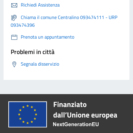
Richiedi Assistenza
Chiama il comune Centralino 093474111 - URP
093474396
Prenota un appuntamento
Problemi in città
Segnala disservizio