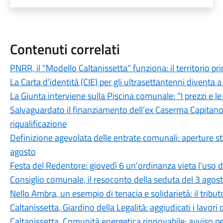
Contenuti correlati
PNRR, il "Modello Caltanissetta" funziona: il territorio pr
La Carta d’identità (CIE) per gli ultrasettantenni diventa a 
La Giunta interviene sulla Piscina comunale: “I prezzi e l
Salvaguardato il finanziamento dell’ex Caserma Capitano F
riqualificazione
Definizione agevolata delle entrate comunali: aperture stra
agosto
Festa del Redentore: giovedì 6 un’ordinanza vieta l’uso d
Consiglio comunale, il resoconto della seduta del 3 agos
Nello Ambra, un esempio di tenacia e solidarietà: il tributo
Caltanissetta, Giardino della Legalità: aggiudicati i lavori 
Caltanissetta, Comunità energetica rinnovabile: avviso pe