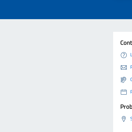
Cont
Prob