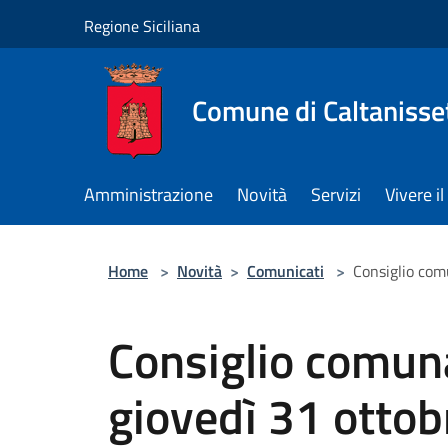
Salta al contenuto principale
Regione Siciliana
Comune di Caltanisse
Amministrazione
Novità
Servizi
Vivere 
Home
>
Novità
>
Comunicati
>
Consiglio comu
Consiglio comun
giovedì 31 ottobr