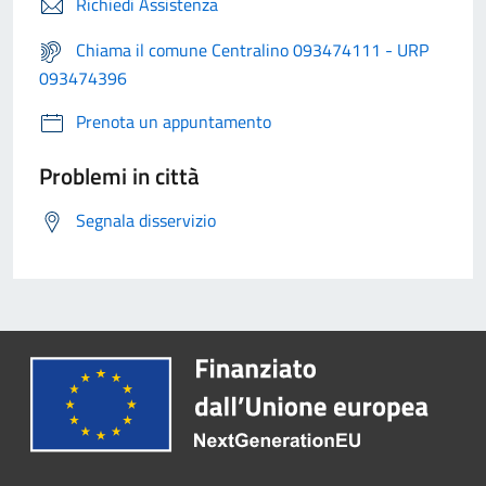
Richiedi Assistenza
Chiama il comune Centralino 093474111 - URP
093474396
Prenota un appuntamento
Problemi in città
Segnala disservizio