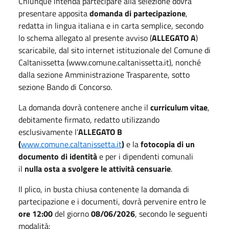
Chiunque intenda partecipare alla selezione dovrà
presentare apposita
domanda di partecipazione
,
redatta in lingua italiana e in carta semplice, secondo
lo schema allegato al presente avviso (
ALLEGATO A
)
scaricabile, dal sito internet istituzionale del Comune di
Caltanissetta (www.comune.caltanissetta.it), nonché
dalla sezione Amministrazione Trasparente, sotto
sezione Bando di Concorso.
La domanda dovrà contenere anche il
curriculum vitae
,
debitamente firmato, redatto utilizzando
esclusivamente l’
ALLEGATO B
(
www.comune.caltanissetta.it
)
e la
fotocopia di un
documento di identità
e per i dipendenti comunali
il
nulla osta a svolgere le attività censuarie
.
Il plico, in busta chiusa contenente la domanda di
partecipazione e i documenti, dovrà pervenire entro le
ore 12:00
del giorno
08/06/2026
, secondo le seguenti
modalità: