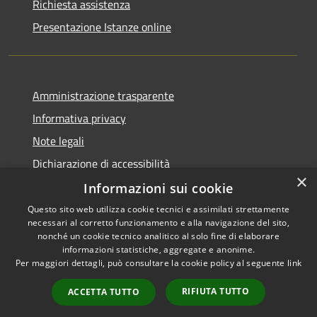
Richiesta assistenza
Presentazione Istanze online
Amministrazione trasparente
Informativa privacy
Note legali
Dichiarazione di accessibilità
×
Informazioni sui cookie
Questo sito web utilizza cookie tecnici e assimilati strettamente
necessari al corretto funzionamento e alla navigazione del sito,
RSS
Copyright © 2026 • Comune di
nonché un cookie tecnico analitico al solo fine di elaborare
informazioni statistiche, aggregate e anonime.
Accessibilità
Caltanissetta • Powered by
Per maggiori dettagli, può consultare la cookie policy al seguente
link
Privacy
Municipium
Accesso
•
Cookie
redazione
RIFIUTA TUTTO
ACCETTA TUTTO
Mappa del sito