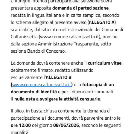
Chiunque intenda partecipare alla selezione dovrà
presentare apposita
domanda di partecipazione
,
redatta in lingua italiana e in carta semplice, secondo
lo schema allegato al presente avviso (
ALLEGATO A
)
scaricabile, dal sito internet istituzionale del Comune di
Caltanissetta (www.comune.caltanissetta.it), nonché
dalla sezione Amministrazione Trasparente, sotto
sezione Bando di Concorso.
La domanda dovrà contenere anche il
curriculum vitae
,
debitamente firmato, redatto utilizzando
esclusivamente l’
ALLEGATO B
(
www.comune.caltanissetta.it
)
e la
fotocopia di un
documento di identità
e per i dipendenti comunali
il
nulla osta a svolgere le attività censuarie
.
Il plico, in busta chiusa contenente la domanda di
partecipazione e i documenti, dovrà pervenire entro le
ore 12:00
del giorno
08/06/2026
, secondo le seguenti
modalità: