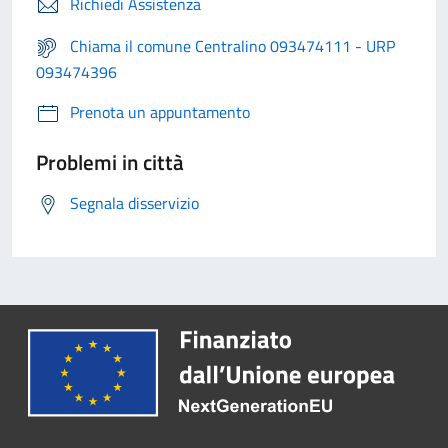
Richiedi Assistenza
Chiama il comune Centralino 093474111 - URP
093474396
Prenota un appuntamento
Problemi in città
Segnala disservizio