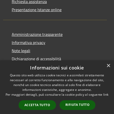
Richiesta assistenza
Presentazione Istanze online
Amministrazione trasparente
Informativa privacy
Note legali
Dichiarazione di accessibilità
×
Informazioni sui cookie
Questo sito web utilizza cookie tecnici e assimilati strettamente
necessari al corretto funzionamento e alla navigazione del sito,
RSS
Copyright © 2026 • Comune di
nonché un cookie tecnico analitico al solo fine di elaborare
informazioni statistiche, aggregate e anonime.
Accessibilità
Caltanissetta • Powered by
Per maggiori dettagli, può consultare la cookie policy al seguente
link
Privacy
Municipium
Accesso
•
Cookie
redazione
RIFIUTA TUTTO
ACCETTA TUTTO
Mappa del sito