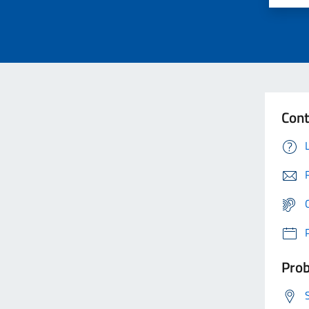
Cont
Prob