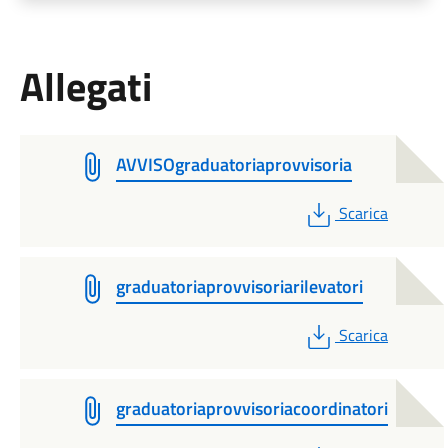
Allegati
AVVISOgraduatoriaprovvisoria
PDF
Scarica
graduatoriaprovvisoriarilevatori
PDF
Scarica
graduatoriaprovvisoriacoordinatori