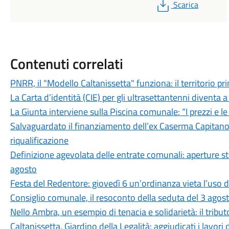
PDF
Scarica
Contenuti correlati
PNRR, il "Modello Caltanissetta" funziona: il territorio pr
La Carta d’identità (CIE) per gli ultrasettantenni diventa a 
La Giunta interviene sulla Piscina comunale: “I prezzi e l
Salvaguardato il finanziamento dell’ex Caserma Capitano F
riqualificazione
Definizione agevolata delle entrate comunali: aperture stra
agosto
Festa del Redentore: giovedì 6 un’ordinanza vieta l’uso d
Consiglio comunale, il resoconto della seduta del 3 agos
Nello Ambra, un esempio di tenacia e solidarietà: il tributo
Caltanissetta, Giardino della Legalità: aggiudicati i lavori 