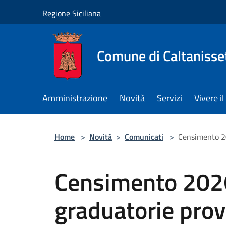
Salta al contenuto principale
Regione Siciliana
Comune di Caltanisse
Amministrazione
Novità
Servizi
Vivere 
Home
>
Novità
>
Comunicati
>
Censimento 20
Censimento 2026
graduatorie prov