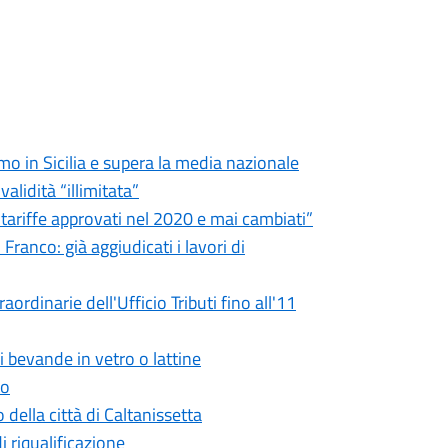
imo in Sicilia e supera la media nazionale
validità “illimitata”
e tariffe approvati nel 2020 e mai cambiati”
ranco: già aggiudicati i lavori di
ordinarie dell'Ufficio Tributi fino all'11
i bevande in vetro o lattine
to
 della città di Caltanissetta
di riqualificazione