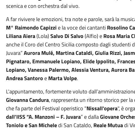
scenica e con orchestra dal vivo.
A far rivivere le emozioni, tra note e parole, sarà la musi
M° Raimondo Capizzi
e la voce dei cantanti
Rosolino Ca
Liliana Aiera
(Lola)
Salvo Di Salvo
(Alfio) e
Rosa Maria Ch
anche il Coro del Centro Sicilia composto dagli studenti d
Juvara”
Aurora Mulé, Martina Cataldi, Giulia Rizzi, Jas
Pignataro, Emmanuele Lopiano, Elide Ippolito, Frances
Lopiano, Vanessa Palermo, Alessia Ventura, Aurora Ba
Andrea Santoro
e
Marta Volpe
.
L'appuntamento, fortemente voluto dall’amministrazione
Giovanna Candura
, rappresenta un ritorno storico per la 
che fa parte del Festival operistico "
Nissall'opera
", è org
dall’IISS “A. Manzoni – F. Juvara
” e dalla
Giovane Orche
Toniolo e San Michele
di San Cataldo,
Reale Mutua
di V