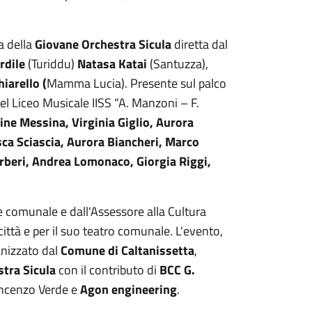
ca della
Giovane Orchestra Sicula
diretta dal
rdile
(Turiddu)
Natasa Katai
(Santuzza),
iarello (
Mamma Lucia). Presente sul palco
el Liceo Musicale IISS “A. Manzoni – F.
mine Messina, Virginia Giglio, Aurora
ca Sciascia, Aurora Biancheri, Marco
rberi, Andrea Lomonaco, Giorgia Riggi,
 comunale e dall'Assessore alla Cultura
città e per il suo teatro comunale. L'evento,
anizzato dal
Comune di Caltanissetta
,
stra Sicula
con il contributo di
BCC G.
incenzo Verde e
Agon engineering
.