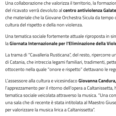
Una collaborazione che valorizza il territorio, la formazio
del ricavato verrà devoluto al
centro antiviolenza Galat
che materiale che la Giovane Orchestra Sicula da tempo o
cultura del rispetto e della non violenza.
Una tematica sociale fortemente attuale riproposta in si
la
Giornata Internazionale per l'Eliminazione della Vio
La trama di “Cavalleria Rusticana”, del resto, ripercorre u
di Catania, che intreccia legami familiari, tradimenti, pette
ottocento nella quale “onore e rispetto” dettavano le rego
L’assessore alla cultura e vicesindaco
Giovanna Candura
l’apprezzamento per il ritorno dell’opera a Caltanissetta,
tematica sociale veicolata attraverso la musica. “Una c
una sala che di recente è stata intitolata al Maestro Giu
per valorizzare la musica lirica a Caltanissetta”.