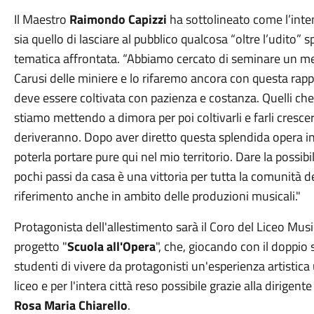
Il Maestro
Raimondo Capizzi
ha sottolineato come l’inten
sia quello di lasciare al pubblico qualcosa “oltre l’udito” s
tematica affrontata. “Abbiamo cercato di seminare un me
Carusi delle miniere e lo rifaremo ancora con questa rapp
deve essere coltivata con pazienza e costanza. Quelli ch
stiamo mettendo a dimora per poi coltivarli e farli cresce
deriveranno. Dopo aver diretto questa splendida opera in v
poterla portare pure qui nel mio territorio. Dare la possibi
pochi passi da casa è una vittoria per tutta la comunità del
riferimento anche in ambito delle produzioni musicali."
Protagonista dell'allestimento sarà il Coro del Liceo Mu
progetto "
Scuola all'Opera
", che, giocando con il doppio
studenti di vivere da protagonisti un'esperienza artistica
liceo e per l'intera città reso possibile grazie alla dirigent
Rosa Maria Chiarello
.