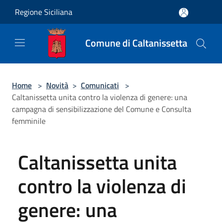
Salta al contenuto principale
Regione Siciliana
Comune di Caltanissetta
Home
>
Novità
>
Comunicati
>
Caltanissetta unita contro la violenza di genere: una
campagna di sensibilizzazione del Comune e Consulta
femminile
Caltanissetta unita
contro la violenza di
genere: una