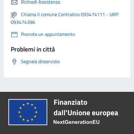
Richiedi Assistenza
Chiama il comune Centralino 093474111 - URP
093474396
Prenota un appuntamento
Problemi in città
Segnala disservizio