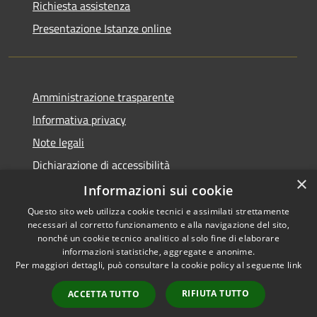
Richiesta assistenza
Presentazione Istanze online
Amministrazione trasparente
Informativa privacy
Note legali
Dichiarazione di accessibilità
×
Informazioni sui cookie
Questo sito web utilizza cookie tecnici e assimilati strettamente
necessari al corretto funzionamento e alla navigazione del sito,
RSS
Copyright © 2026 • Comune di
nonché un cookie tecnico analitico al solo fine di elaborare
Accessibilità
informazioni statistiche, aggregate e anonime.
Caltanissetta • Powered by
Per maggiori dettagli, può consultare la cookie policy al seguente
link
Privacy
Municipium
Accesso
•
Cookie
redazione
RIFIUTA TUTTO
ACCETTA TUTTO
Mappa del sito