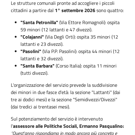
Le strutture comunali pronte ad accogliere i piccoli
cittadini a partire dal
1° settembre 2026
sono quattro
:
"Santa Petronilla"
(Via Ettore Romagnoli): ospita
59 minori (12 lattanti e 47 divezzi)
.
"Colajanni"
(Via Degli Orti): ospita 35 minori (12
lattanti e 23 divezzi)
.
"Pasolini"
(Via P.P. Pasolini): ospita 44 minori (12
lattanti e 32 divezzi)
.
"Santa Barbara"
(Corso Italia): ospita 11 minori
(tutti divezzi)
.
L'organizzazione del servizio prevede la suddivisione
dei minori in due fasce d'età: la sezione "Lattanti" (dai
tre ai dodici mesi) e la sezione "Semidivezzi/Divezzi"
(dai tredici ai trentasei mesi)
.
Sul potenziamento del servizio è intervenuto
l'
assessore alle Politiche Sociali, Ermanno Pasqualino:
"Quest'anno rispondiamo in modo ancora più concreto e