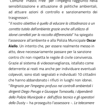
“Comune
Plastic Free” per l’impegno raggiunto nella
sensibilizzazione e attuazione di politiche ambientali,
ad attuare azioni di controllo e sanzionamento dei
trasgressori.
“
Il nostro obiettivo è quello di educare la cittadinanza a un
corretta tutela dell’ambiente grazie anche all’utilizzo di
idonei carrellati per la raccolta differenziata
” ha spiegato
l’assessore all’ambiente e alla Polizia Municipale
Oscar
Aiello
. Un intento che, per essere realmente messo in
atto, deve necessariamente passare per la sanzione
contro chi non rispetta le regole di civile convivenza.
Grazie al sistema di videosorveglianza, istallato come
deterrente ai reati ma anche per individuare eventuali
colpevoli, sono stati segnalati e individuati 10 cittadini
che hanno abbandonato i rifiuti in luoghi non idonei.
“
Ringrazio per l’impegno profuso nei controlli ambientali i
dirigenti Diego Peruga e Giuseppe Tomasella, i dipendenti
della Polizia Municipale e
dell’ufficio tecnico e gli operatori
della Dusty
– ha proseguito l’assessore -.
Le telecamere