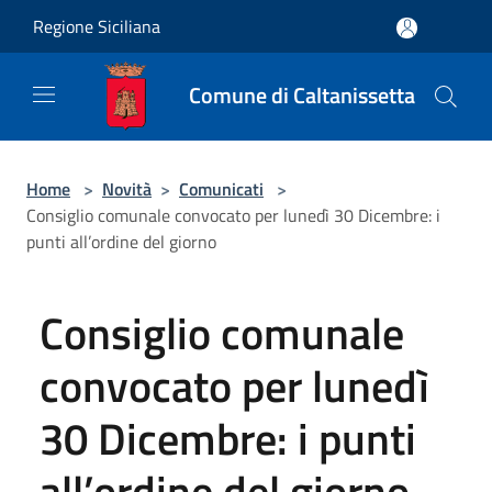
Salta al contenuto principale
Regione Siciliana
Comune di Caltanissetta
Home
>
Novità
>
Comunicati
>
Consiglio comunale convocato per lunedì 30 Dicembre: i
punti all’ordine del giorno
Consiglio comunale
convocato per lunedì
30 Dicembre: i punti
all’ordine del giorno