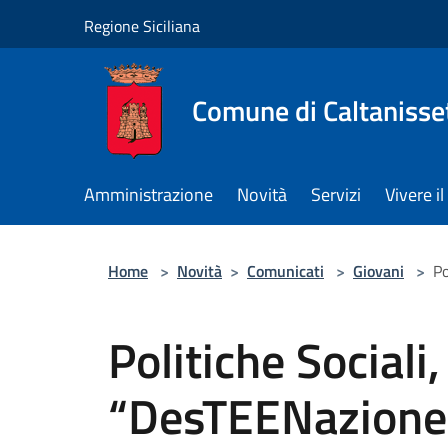
Salta al contenuto principale
Regione Siciliana
Comune di Caltanisse
Amministrazione
Novità
Servizi
Vivere 
Home
>
Novità
>
Comunicati
>
Giovani
>
Po
Politiche Sociali
“DesTEENazione”