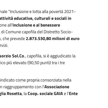
nale "Inclusione e lotta alla povertà 2021-
attività educative, culturali e sociali in
one all'
inclusione e al benessere
tà di Comune capofila del Distretto Socio-
to, che prevede
2.873.530,80 milioni di euro
vizi.
sorzio Sol.Co
., capofila, si è aggiudicato la
o più elevato (90,50 punti) tra i tre
indicato come propria consorziata nella
 in raggruppamento con l'
Associazione
lia Rosetta
, la
Coop. sociale GAIA
e l’
Ente