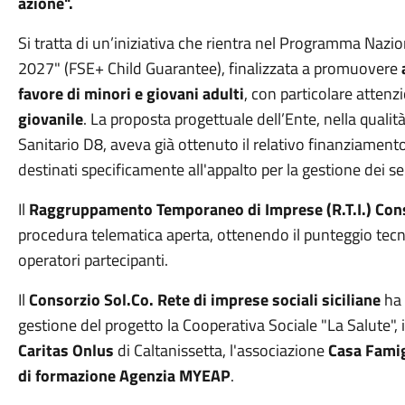
azione".
Si tratta di un’iniziativa che rientra nel Programma Nazio
2027" (FSE+ Child Guarantee), finalizzata a promuovere
favore di minori e giovani adulti
, con particolare attenzi
giovanile
. La proposta progettuale dell’Ente, nella quali
Sanitario D8, aveva già ottenuto il relativo finanziamen
destinati specificamente all'appalto per la gestione dei ser
Il
Raggruppamento
Temporaneo di Imprese (R.T.I.) Con
procedura telematica aperta, ottenendo il punteggio tecnic
operatori partecipanti.
Il
Consorzio Sol.Co. Rete di imprese sociali siciliane
ha 
gestione del progetto la Cooperativa Sociale "La Salute",
Caritas Onlus
di Caltanissetta, l'associazione
Casa Famig
di formazione Agenzia MYEAP
.