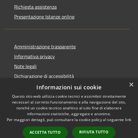
Richiesta assistenza
Presentazione Istanze online
Amministrazione trasparente
Informativa privacy
Note legali
Dichiarazione di accessibilità
×
Informazioni sui cookie
Questo sito web utilizza cookie tecnici e assimilati strettamente
necessari al corretto funzionamento e alla navigazione del sito,
RSS
Copyright © 2026 • Comune di
nonché un cookie tecnico analitico al solo fine di elaborare
Accessibilità
informazioni statistiche, aggregate e anonime.
Caltanissetta • Powered by
Per maggiori dettagli, può consultare la cookie policy al seguente
link
Privacy
Municipium
Accesso
•
Cookie
redazione
RIFIUTA TUTTO
ACCETTA TUTTO
Mappa del sito