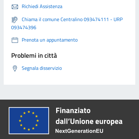
Richiedi Assistenza
Chiama il comune Centralino 093474111 - URP
093474396
Prenota un appuntamento
Problemi in città
Segnala disservizio