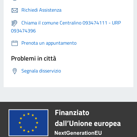
Richiedi Assistenza
Chiama il comune Centralino 093474111 - URP
093474396
Prenota un appuntamento
Problemi in città
Segnala disservizio