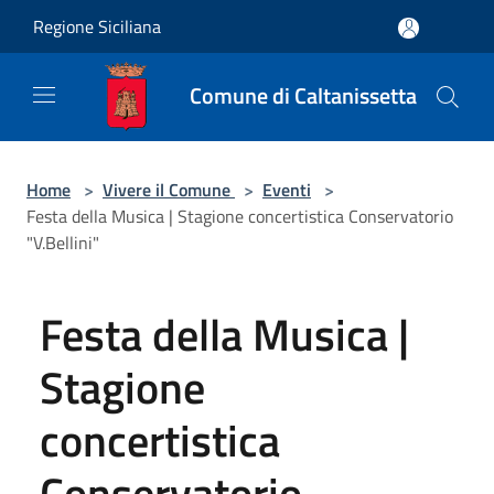
Salta al contenuto principale
Regione Siciliana
Comune di Caltanissetta
Home
>
Vivere il Comune
>
Eventi
>
Festa della Musica | Stagione concertistica Conservatorio
"V.Bellini"
Festa della Musica |
Stagione
concertistica
Conservatorio