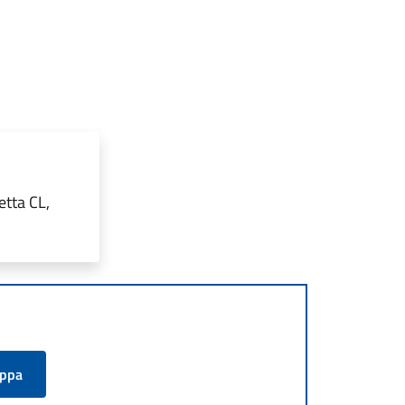
etta CL,
appa