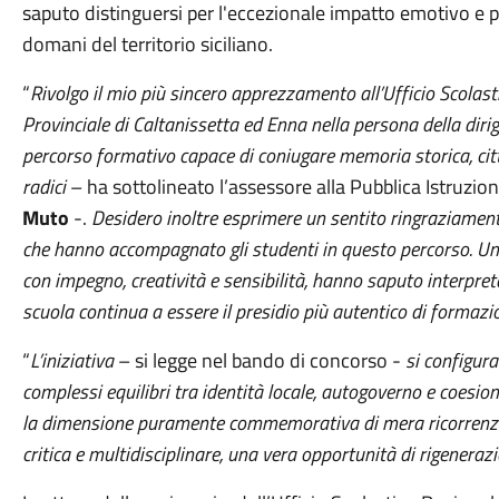
saputo distinguersi per l'eccezionale impatto emotivo e pe
domani del territorio siciliano.
“
Rivolgo il mio più sincero apprezzamento all’Ufficio Scolastic
Provinciale di Caltanissetta ed Enna nella persona della di
percorso formativo capace di coniugare memoria storica, cit
radici
– ha sottolineato l’assessore alla Pubblica Istruzi
Muto
-.
Desidero inoltre esprimere un sentito ringraziamento a
che hanno accompagnato gli studenti in questo percorso. Un p
con impegno, creatività e sensibilità, hanno saputo interpre
scuola continua a essere il presidio più autentico di formazi
“
L’iniziativa
– si legge nel bando di concorso -
si configura
complessi equilibri tra identità locale, autogoverno e coesi
la dimensione puramente commemorativa di mera ricorrenza
critica e multidisciplinare, una vera opportunità di rigeneraz