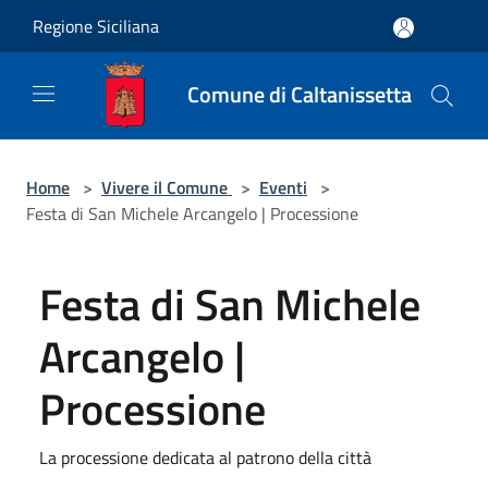
Salta al contenuto principale
Regione Siciliana
Comune di Caltanissetta
Home
>
Vivere il Comune
>
Eventi
>
Festa di San Michele Arcangelo | Processione
Festa di San Michele
Arcangelo |
Processione
La processione dedicata al patrono della città