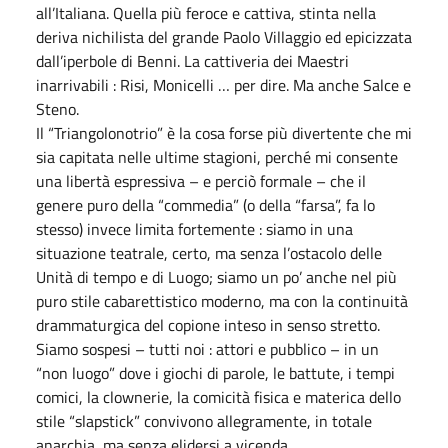
all’Italiana. Quella più feroce e cattiva, stinta nella
deriva nichilista del grande Paolo Villaggio ed epicizzata
dall’iperbole di Benni. La cattiveria dei Maestri
inarrivabili : Risi, Monicelli … per dire. Ma anche Salce e
Steno.
Il “Triangolonotrio” è la cosa forse più divertente che mi
sia capitata nelle ultime stagioni, perché mi consente
una libertà espressiva – e perciò formale – che il
genere puro della “commedia” (o della “farsa”, fa lo
stesso) invece limita fortemente : siamo in una
situazione teatrale, certo, ma senza l’ostacolo delle
Unità di tempo e di Luogo; siamo un po’ anche nel più
puro stile cabarettistico moderno, ma con la continuità
drammaturgica del copione inteso in senso stretto.
Siamo sospesi – tutti noi : attori e pubblico – in un
“non luogo” dove i giochi di parole, le battute, i tempi
comici, la clownerie, la comicità fisica e materica dello
stile “slapstick” convivono allegramente, in totale
anarchia, ma senza elidersi a vicenda.