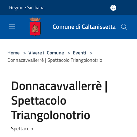
Salta al contenuto principale
Regione Siciliana
Comune di Caltanissetta
Home
>
Vivere il Comune
>
Eventi
>
Donnacavvallerrè | Spettacolo Triangolonotrio
Donnacavvallerrè |
Spettacolo
Triangolonotrio
Spettacolo