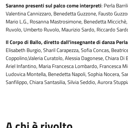
Saranno presenti sul palco come interpreti
: Perla Barr
Valentina Cannizzaro, Benedetta Guzzone, Fausto Guzzon
Mario L.G., Rosanna Mastrosimone, Benedetta Miccichè, V
Ruvolo, Umberto Ruvolo, Maurizio Sardo, Riccardo Sardo 
Il Corpo di Ballo, diretto dall'insegnante di danza Perla
Elisabeth Burgio, Sharil Carapezza, Sofia Concas, Beatric
Coppolino,Valeria Curatolo, Alessia Dagonese, Chiara Di Buo
Ariel Infantino, Maria Francesca Lombardo, Francesca Mir
Ludovica Montella, Benedetta Napoli, Sophia Nocera, Sar
Sanfilippo, Chiara Santasilia, Silvia Seddio, Aurora Stuppi
A chi è rivolto