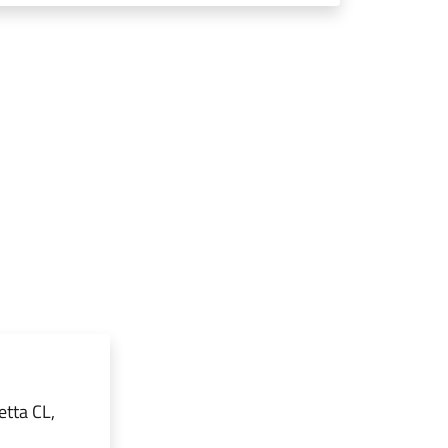
.
etta CL,