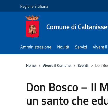
Salta al contenuto principale
Regione Siciliana
Comune di Caltanisse
Amministrazione
Novità
Servizi
Vivere 
Home
>
Vivere il Comune
>
Eventi
>
Don Bosc
Don Bosco – Il Mu
un santo che edu