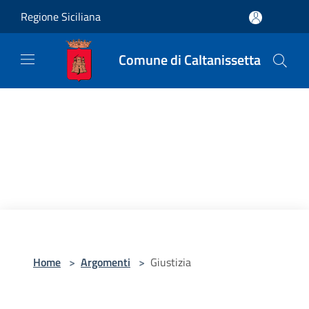
Salta al contenuto principale
Regione Siciliana
Comune di Caltanissetta
Home
>
Argomenti
>
Giustizia