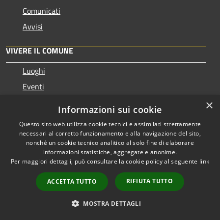
Comunicati
Avvisi
VIVERE IL COMUNE
Luoghi
Eventi
×
Informazioni sui cookie
CONTATTI
Questo sito web utilizza cookie tecnici e assimilati strettamente
necessari al corretto funzionamento e alla navigazione del sito,
Comune di Caltanissetta
nonché un cookie tecnico analitico al solo fine di elaborare
Corso Umberto I, 134
informazioni statistiche, aggregate e anonime.
Per maggiori dettagli, può consultare la cookie policy al seguente
link
93100 - Caltanissetta
Codice Fiscale: 80001130857
RIFIUTA TUTTO
ACCETTA TUTTO
Partita IVA: 00138480850
MOSTRA DETTAGLI
PEC:
protocollo@pec.comune.caltanissetta.it