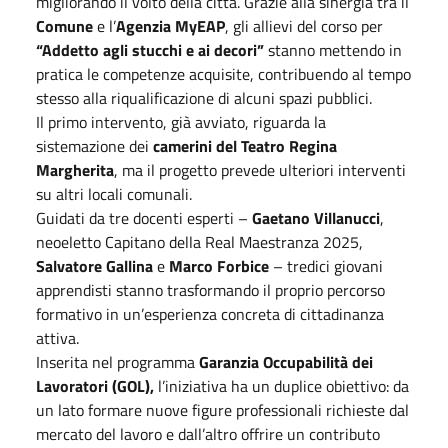
migliorando il volto della città. Grazie alla sinergia tra il
Comune
e l’
Agenzia MyEAP
, gli allievi del corso per
“Addetto agli stucchi e ai decori”
stanno mettendo in
pratica le competenze acquisite, contribuendo al tempo
stesso alla riqualificazione di alcuni spazi pubblici.
Il primo intervento, già avviato, riguarda la
sistemazione dei
camerini del Teatro Regina
Margherita
, ma il progetto prevede ulteriori interventi
su altri locali comunali.
Guidati da tre docenti esperti –
Gaetano Villanucci
,
neoeletto Capitano della Real Maestranza 2025,
Salvatore Gallina
e
Marco Forbice
– tredici giovani
apprendisti stanno trasformando il proprio percorso
formativo in un’esperienza concreta di cittadinanza
attiva.
Inserita nel programma
Garanzia Occupabilità dei
Lavoratori (GOL),
l’iniziativa ha un duplice obiettivo: da
un lato formare nuove figure professionali richieste dal
mercato del lavoro e dall’altro offrire un contributo