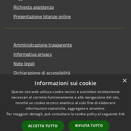
Richiesta assistenza
Presentazione Istanze online
Amministrazione trasparente
Informativa privacy
Note legali
Dichiarazione di accessibilità
×
Informazioni sui cookie
Questo sito web utilizza cookie tecnici e assimilati strettamente
necessari al corretto funzionamento e alla navigazione del sito,
RSS
Copyright © 2026 • Comune di
nonché un cookie tecnico analitico al solo fine di elaborare
Accessibilità
informazioni statistiche, aggregate e anonime.
Caltanissetta • Powered by
Per maggiori dettagli, può consultare la cookie policy al seguente
link
Privacy
Municipium
Accesso
•
Cookie
redazione
RIFIUTA TUTTO
ACCETTA TUTTO
Mappa del sito