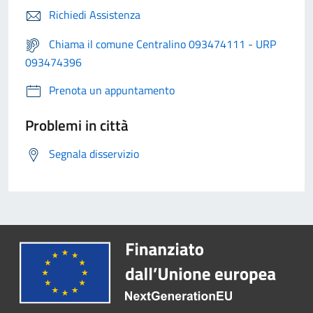
Richiedi Assistenza
Chiama il comune Centralino 093474111 - URP
093474396
Prenota un appuntamento
Problemi in città
Segnala disservizio