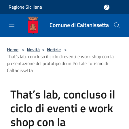
Salta al contenuto principale
Regione Siciliana
Comune di Caltanissetta
Home
>
Novità
>
Notizie
>
That’s lab, concluso il ciclo di eventi e work shop con la
presentazione del prototipo di un Portale Turismo di
Caltanissetta
That’s lab, concluso il
ciclo di eventi e work
shop con la