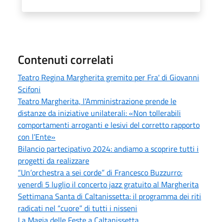
Contenuti correlati
Teatro Regina Margherita gremito per Fra' di Giovanni
Scifoni
Teatro Margherita, l’Amministrazione prende le
distanze da iniziative unilaterali: «Non tollerabili
comportamenti arroganti e lesivi del corretto rapporto
con l’Ente»
Bilancio partecipativo 2024: andiamo a scoprire tutti i
progetti da realizzare
“Un’orchestra a sei corde” di Francesco Buzzurro:
venerdì 5 luglio il concerto jazz gratuito al Margherita
Settimana Santa di Caltanissetta: il programma dei riti
radicati nel “cuore” di tutti i nisseni
La Magia delle Feste a Caltanissetta