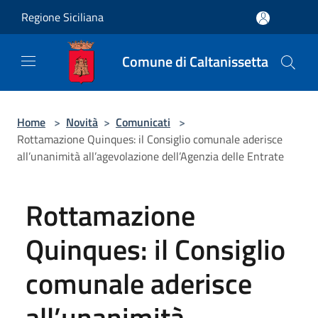
Salta al contenuto principale
Regione Siciliana
Comune di Caltanissetta
Home
>
Novità
>
Comunicati
>
Rottamazione Quinques: il Consiglio comunale aderisce
all’unanimità all’agevolazione dell’Agenzia delle Entrate
Rottamazione
Quinques: il Consiglio
comunale aderisce
all’unanimità