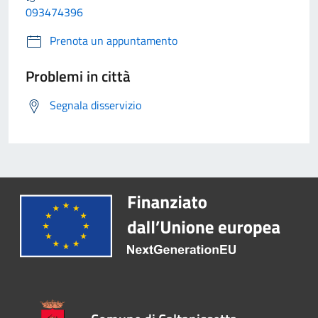
093474396
Prenota un appuntamento
Problemi in città
Segnala disservizio