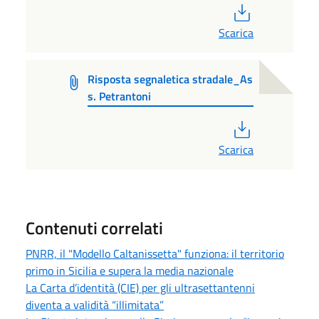
PDF
Scarica
Risposta segnaletica stradale_As
s. Petrantoni
PDF
Scarica
Contenuti correlati
PNRR, il "Modello Caltanissetta" funziona: il territorio
primo in Sicilia e supera la media nazionale
La Carta d’identità (CIE) per gli ultrasettantenni
diventa a validità “illimitata”