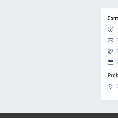
Cont
Prob