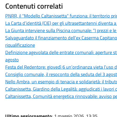
Contenuti correlati
PNRR, il "Modello Caltanissetta" funziona: il territorio pr
La Carta d’identità (CIE) per gli ultrasettantenni diventa a 
La Giunta interviene sulla Piscina comunale: “I prezzi e l
Salvaguardato il finanziamento dell’ex Caserma Capitano F
riqualificazione
Definizione agevolata delle entrate comunali: aperture stra
agosto
Festa del Redentore: giovedì 6 un’ordinanza vieta l’uso d
Consiglio comunale, il resoconto della seduta del 3 agos
Nello Ambra, un esempio di tenacia e solidarietà: il tributo
Caltanissetta, Giardino della Legalità: aggiudicati i lavori 
Caltanissetta, Comunità energetica rinnovabile: avviso pe
Ultimo aggiornamento
: 1 maggio 2026, 13:35