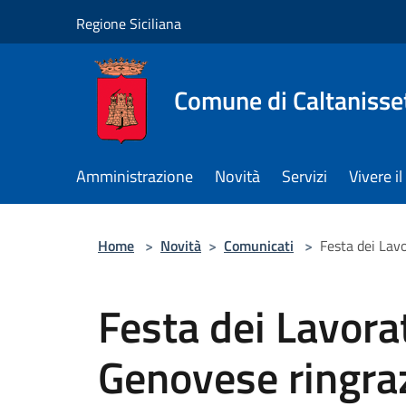
Salta al contenuto principale
Regione Siciliana
Comune di Caltanisse
Amministrazione
Novità
Servizi
Vivere 
Home
>
Novità
>
Comunicati
>
Festa dei Lavo
Festa dei Lavorat
Genovese ringraz