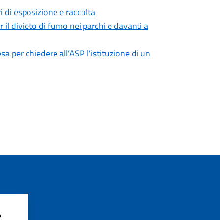
ri di esposizione e raccolta
 il divieto di fumo nei parchi e davanti a
sa per chiedere all’ASP l’istituzione di un
?