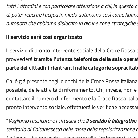
tutti i cittadini e con particolare attenzione a chi, in questo 
di poter reperire l’acqua in modo autonomo così come hanno g
autobotti che abbiamo dislocato in alcune zone strategiche d
Il servizio sarà così organizzato:
Il servizio di pronto intervento sociale della Croce Ross
provvederà
tramite l’utenza telefonica della sala oper
parte dei cittadini rientranti nelle categorie sopracitat
Chi è già presente negli elenchi della Croce Rossa Italian
possibile, delle attività di rifornimento. Chi, invece, non
contattare il numero di riferimento e la Croce Rossa Italia
pronto intervento sociale, effettuerà le verifiche necessa
“
Vogliamo rassicurare i cittadini che
il servizio è integrativo
territorio di Caltanissetta nelle more della regolarizzazione d
Caltaqua
– ha precisato l’assessore alla Protezione Civile 