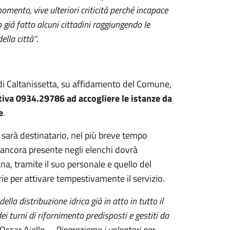
momento, vive ulteriori criticità perché incapace
ià fatto alcuni cittadini raggiungendo le
ella città”
.
a di Caltanissetta, su affidamento del Comune,
ativa 0934.29786 ad accogliere le istanze da
e
.
a sarà destinatario, nel più breve tempo
 è ancora presente negli elenchi dovrà
na, tramite il suo personale e quello del
rie per attivare tempestivamente il servizio.
della distribuzione idrica già in atto in tutto il
ei turni di rifornimento
predisposti
e gestiti da
Oscar Aiello -.
Ringraziamo i volontari per