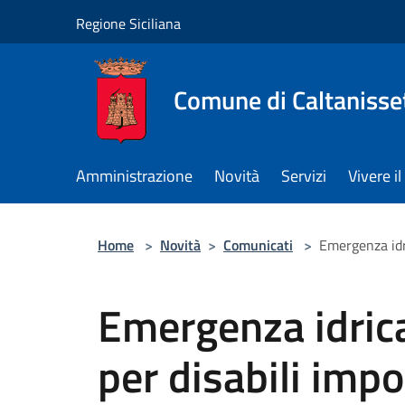
Salta al contenuto principale
Regione Siciliana
Comune di Caltanisse
Amministrazione
Novità
Servizi
Vivere 
Home
>
Novità
>
Comunicati
>
Emergenza idr
Emergenza idrica
per disabili impos